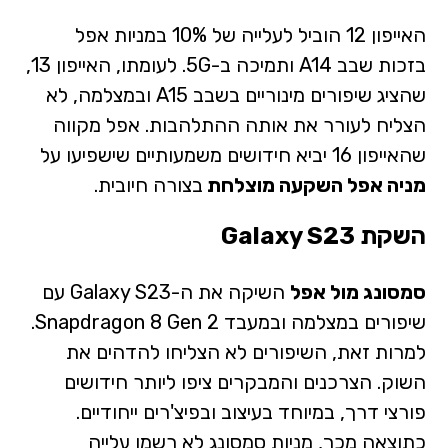
האייפון 12 הוביל לעלייה של 10% במניות אפל
בזכות שבב A14 ותמיכה ב-5G. לעומתו, האייפון 13,
שהציג שיפורים מינוריים בשבב A15 ובמצלמה, לא
הצליח לעורר את אותה ההתלהבות. אפל מקווה
שהאייפון 16 יביא חידושים משמעותיים שישפיעו על
מניה אפל השקעה מוצלחת
בצורה חיובית.
השקת Galaxy S23
סמסונג מול אפל
השיקה את ה-Galaxy S23 עם
שיפורים במצלמה ובמעבד Snapdragon 8 Gen 2.
למרות זאת, השיפורים לא הצליחו להדהים את
השוק. הצרכנים והמבקרים ציפו ליותר חידושים
פורצי דרך, במיוחד בעיצוב ובפיצ'רים ייחודיים.
כתוצאה מכך, מניות סמסונג לא רשמו עלייה